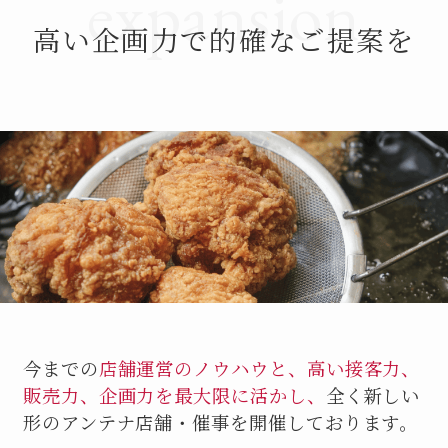
expansion
高い企画力で的確なご提案を
今までの
店舗運営のノウハウと、高い接客力、
販売力、企画力を最大限に活かし、
全く新しい
形のアンテナ店舗・催事を開催しております。